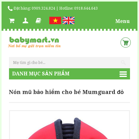
Đặt hàng: 0909.324.824 | Hotline: 0918.644.643
Menu
DANH MỤC SẢN PHẨM
Nón mũ bảo hiểm cho bé Mumguard đỏ