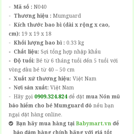
-
Mã số :
N040
-
Thương hiệu :
Mumguard
-
Kích thước bao bì (dài x rộng x cao,
cm):
19 x 19 x 18
-
Khối lượng bao bì :
0.33 kg
- Chất liệu:
Sợi tổng hợp nhập khẩu
- Độ tuổi:
Bé từ 6 tháng tuổi đến 5 tuổi với
vòng đầu bé từ 40 – 50 cm
- Xuất xứ thương hiệu:
Việt Nam
- Nơi sản xuất:
Việt Nam
- Hãy gọi
0909.324.824
để đặt
mua
Nón mũ
bảo hiểm cho bé Mumguard đỏ
nếu bạn
ngại đặt hàng online.
Bạn hãy mua hàng tại
Babymart.vn
để
bảo đảm hàng chính hãng với giá tốt