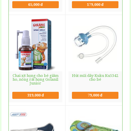
65,000 đ
179,000 đ
Chai xịt họng cho bé giảm
Hút mũi dây Kuku Ku5342
ho, nóng rát họng Golanil
cho bé
Junior
319,000 đ
79,000 đ