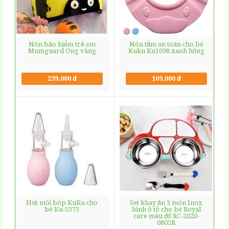
Nón bảo hiểm trẻ em
Nón tắm an toàn cho bé
Mumguard Ong vàng
Kuku Ku1098 xanh hồng
239,000 đ
109,000 đ
Hút mũi bóp KuKu cho
Set khay ăn 3 món Inox
bé Ku-5373
hình ô tô cho bé Royal
care màu đỏ RC-2020-
0805R