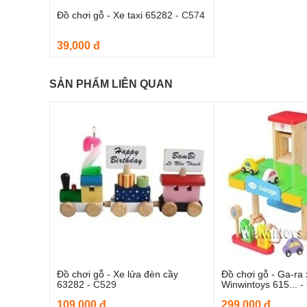
Đồ chơi gỗ - Xe taxi 65282
-
C574
39,000 đ
SẢN PHẨM LIÊN QUAN
Đồ chơi gỗ - Xe lửa đèn cầy
Đồ chơi gỗ - Ga-ra 
Thêm vào giỏ hàng
Thêm và
63282
-
C529
Winwintoys 615...
-
109,000 đ
299,000 đ