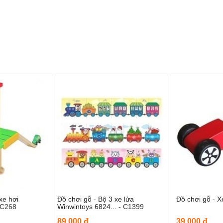
xe hơi
Đồ chơi gỗ - Bộ 3 xe lửa
Đồ chơi gỗ - 
o giỏ hàng
Thêm vào giỏ hàng
Thê
C268
Winwintoys 6824...
-
C1399
89,000 đ
39,000 đ