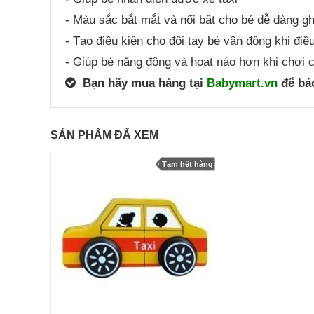
- Màu sắc bắt mắt và nổi bật cho bé dễ dàng g
- Tạo điều kiện cho đôi tay bé vận động khi điề
- Giúp bé năng động và hoạt náo hơn khi chơi c
Bạn hãy mua hàng tại
Babymart.vn
để bảo
SẢN PHẨM ĐÃ XEM
Tạm hết hàng