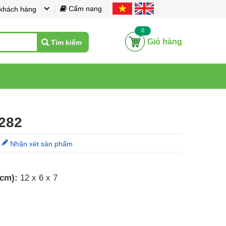
Cẩm nang
 khách hàng
0
Giỏ hàng
Tìm kiếm
5282
Nhận xét sản phẩm
 cm):
12 x 6 x 7