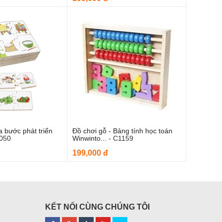
a bước phát triển
Đồ chơi gỗ - Bảng tính học toán
m vào giỏ hàng
Thêm vào giỏ hàng
050
Winwinto...
-
C1159
199,000 đ
KẾT NỐI CÙNG CHÚNG TÔI