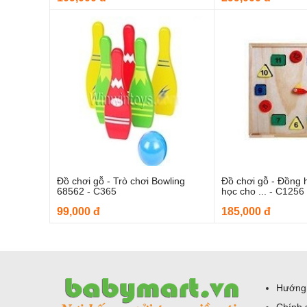
Đồ chơi gỗ - Trò chơi Bowling
Đồ chơi gỗ - Đồng 
Thêm vào giỏ hàng
Thêm và
68562
-
C365
học cho ...
-
C1256
99,000 đ
185,000 đ
Hướng