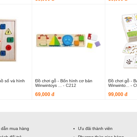
hồ số và hình
Đồ chơi gỗ - Bốn hình cơ bản
Đồ chơi gỗ - B
o giỏ hàng
Thêm vào giỏ hàng
Thê
Winwintoys ...
-
C212
Winwinto...
-
C
69,000 đ
99,000 đ
 dẫn mua hàng
Ưu đãi thành viên