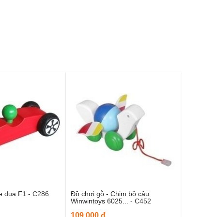
Xe đua F1
-
C286
Đồ chơi gỗ - Chim bồ câu
m vào giỏ hàng
Thêm vào giỏ hàng
Winwintoys 6025...
-
C452
109,000 đ