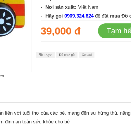
-
Nơi sản xuất:
Việt Nam
-
Hãy gọi
0909.324.824
để đặt
mua
Đồ c
39,000 đ
Tạm hế
Đồ chơi gỗ
Xe taxi
Tags:
ơn
 liền với tuổi thơ của các bé, mang đến sự hứng thú, năng đ
iểm định an toàn sức khỏe cho bé