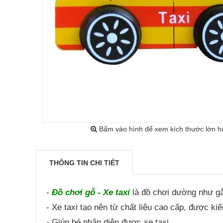
Bấm vào hình để xem kích thước lớn h
THÔNG TIN CHI TIẾT
-
Đồ chơi gỗ - Xe taxi
là đồ chơi dường như gắn
- Xe taxi tạo nên từ chất liệu cao cấp, được k
- Giúp bé nhận diện được xe taxi