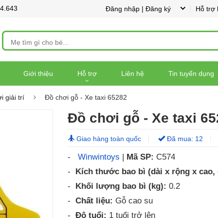
44.643
Đăng nhập | Đăng ký
Hỗ trợ
Giới thiệu
Hỗ trợ
Liên hệ
Tin tuyển dụng
 giải trí
Đồ chơi gỗ - Xe taxi 65282
Đồ chơi gỗ - Xe taxi 6
Giao hàng toàn quốc
Đã mua: 12
-
Winwintoys
|
Mã SP:
C574
-
Kích thước bao bì (dài x rộng x cao,
-
Khối lượng bao bì (kg):
0.2
-
Chất liệu:
Gỗ cao su
-
Độ tuổi:
1 tuổi trở lên