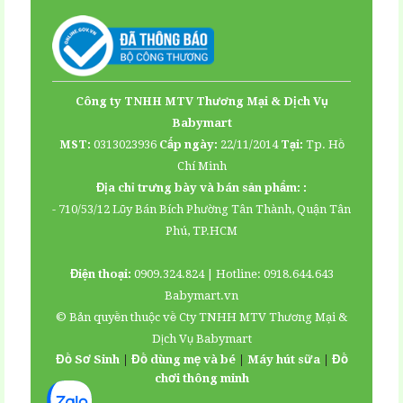
Facebook
Youtube
Công ty TNHH MTV Thương Mại & Dịch Vụ
Map
Babymart
MST:
0313023936
Cấp ngày:
22/11/2014
Tại:
Tp. Hồ
Chí Minh
Địa chỉ trưng bày và bán sản phẩm: :
- 710/53/12 Lũy Bán Bích Phường Tân Thành, Quận Tân
Phú, TP.HCM
Điện thoại:
0909.324.824 | Hotline: 0918.644.643
Babymart.vn
© Bản quyền thuộc về Cty TNHH MTV Thương Mại &
Website:
babymart.vn
Dịch Vụ Babymart
Logo:
Đồ Sơ Sinh
|
Đồ dùng mẹ và bé
|
Máy hút sữa
|
Đồ
chơi thông minh