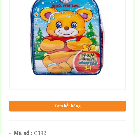
Tạm hết hàng
-
Mã số :
C392