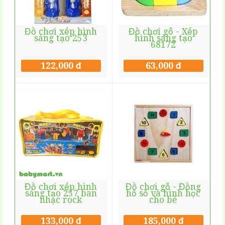
Đồ chơi xếp hình
Đồ chơi gỗ - Xếp
sáng tạo 253
hình sáng tạo
68172
122,000 đ
63,000 đ
Đồ chơi xếp hình
Đồ chơi gỗ - Đồng
sáng tạo 257 ban
hồ số và hình học
nhạc rock
cho bé
133,000 đ
185,000 đ