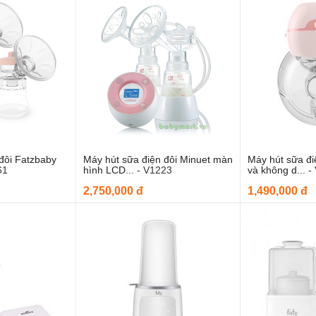
đôi Fatzbaby
Máy hút sữa điện đôi Minuet màn
Máy hút sữa đi
o giỏ hàng
Thêm vào giỏ hàng
Thêm
61
hình LCD...
-
V1223
và không d...
-
2,750,000 đ
1,490,000 đ