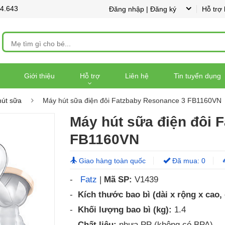
44.643
Đăng nhập | Đăng ký
Hỗ trợ
Giới thiệu
Hỗ trợ
Liên hệ
Tin tuyển dụng
út sữa
Máy hút sữa điện đôi Fatzbaby Resonance 3 FB1160VN
Máy hút sữa điện đôi 
FB1160VN
Giao hàng toàn quốc
Đã mua: 0
-
Fatz
|
Mã SP:
V1439
-
Kích thước bao bì (dài x rộng x cao,
-
Khối lượng bao bì (kg):
1.4
-
Chất liệu:
nhựa PP (không có BPA)