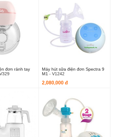
ện đơn rảnh tay
Máy hút sữa điện đơn Spectra 9
 vào giỏ hàng
Thêm vào giỏ hàng
V329
M1
-
V1242
2,080,000 đ