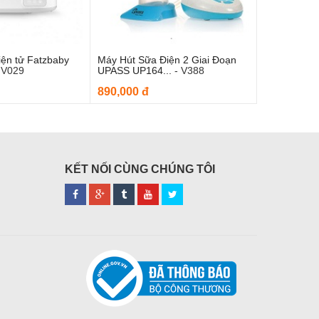
iện tử Fatzbaby
Máy Hút Sữa Điện 2 Giai Đoạn
 vào giỏ hàng
Thêm vào giỏ hàng
-
V029
UPASS UP164...
-
V388
890,000 đ
KẾT NỐI CÙNG CHÚNG TÔI