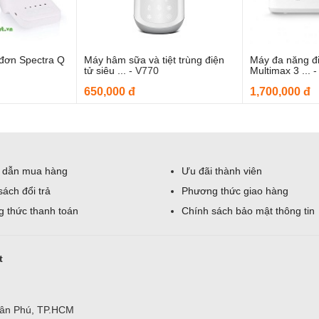
 đơn Spectra Q
Máy hâm sữa và tiệt trùng điện
Máy đa năng đ
o giỏ hàng
Thêm vào giỏ hàng
Thêm
tử siêu ...
-
V770
Multimax 3 ...
650,000 đ
1,700,000 đ
 dẫn mua hàng
Ưu đãi thành viên
sách đổi trả
Phương thức giao hàng
 thức thanh toán
Chính sách bảo mật thông tin
t
Tân Phú, TP.HCM