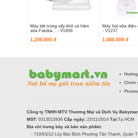
Máy tiệt trùng sấy khô và hâm
Máy hút sữa điện
Thêm vào giỏ hàng
Thêm và
sữa Fatzba...
-
V1808
-
V1237
1,200,000 đ
1,480,000 đ
Hướng
Chính 
Phương
Công ty TNHH MTV Thương Mại và Dịch Vụ Babymar
MST:
0313023936
Cấp ngày:
22/11/2014
Tại:
Tp.HCM
Địa chỉ trưng bày và bán sản phẩm:
- 710/53/12 Lũy Bán Bích Phường Tân Thành, Quận 