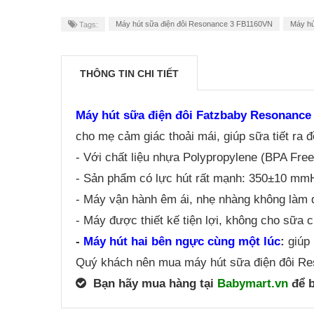
Máy hút sữa điện đôi Resonance 3 FB1160VN
Máy hú
Tags:
THÔNG TIN CHI TIẾT
Máy hút sữa điện đôi Fatzbaby Resonance
cho mẹ cảm giác thoải mái, giúp sữa tiết ra 
- Với chất liệu nhựa Polypropylene (BPA Free
- Sản phẩm có lực hút rất mạnh: 350±10 mmH
- Máy vận hành êm ái, nhẹ nhàng không làm
- Máy được thiết kế tiện lợi, không cho sữa 
-
Máy hút hai bên ngực cùng một lúc
:
giúp 
Quý khách nên mua máy hút sữa điện đôi Res
Bạn hãy mua hàng tại
Babymart.vn
để b