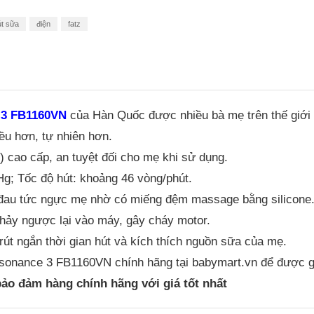
t sữa
điện
fatz
 3 FB1160VN
của Hàn Quốc được nhiều bà mẹ trên thế giới 
đều hơn, tự nhiên hơn.
) cao cấp, an tuyệt đối cho mẹ khi sử dụng.
g; Tốc độ hút: khoảng 46 vòng/phút.
 đau tức ngực mẹ nhờ có miếng đệm massage bằng silicone
chảy ngược lại vào máy, gây cháy motor.
rút ngắn thời gian hút và kích thích nguồn sữa của mẹ.
onance 3 FB1160VN chính hãng tại babymart.vn để được giá
ảo đảm hàng chính hãng với giá tốt nhất