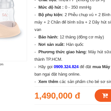
-
Mức độ hút :
0 - 350 mmHg
-
Bộ phụ kiện:
2 Phễu chụp vú + 2 Bình
máy + 2 Chân đế bình sữa + 2 Dây hút s
van
-
Bảo hành:
12 tháng (động cơ máy)
-
Nơi sản xuất:
Hàn quốc
-
Phương thức giao hàng:
Máy hút sữa
thành TP.HCM.
ơn
- Hãy gọi
0909.324.824
để đặt
mua
Máy 
bạn ngại đặt hàng online.
-
Xem thêm
các sản phẩm cho bé sơ si
1,490,000 đ