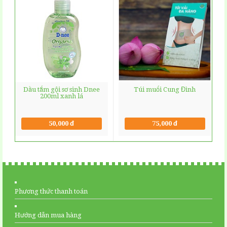
Dầu tắm gội sơ sinh Dnee
Túi muối Cung Đình
200ml xanh lá
50,000 đ
75,000 đ
Phương thức thanh toán
Hướng dẫn mua hàng