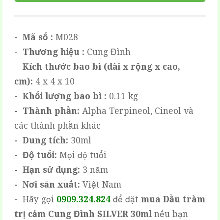
-
Mã số :
M028
-
Thương hiệu :
Cung Đình
-
Kích thước bao bì (dài x rộng x cao,
cm):
4 x 4 x 10
-
Khối lượng bao bì :
0.11 kg
- Thành phần:
Alpha Terpineol, Cineol và
các thành phần khác
- Dung tích:
30ml
- Độ tuổi:
Mọi độ tuổi
- Hạn sử dụng:
3 năm
- Nơi sản xuất:
Việt Nam
- Hãy gọi
0909.324.824
để đặt
mua
Dầu tràm
trị cảm Cung Đình SILVER 30ml
nếu bạn