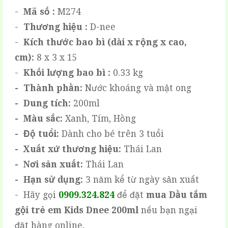
-
Mã số :
M274
-
Thương hiệu :
D-nee
-
Kích thước bao bì (dài x rộng x cao,
cm):
8 x 3 x 15
-
Khối lượng bao bì :
0.33 kg
- Thành phần:
Nước khoáng và mật ong
- Dung tích:
200ml
- Màu sắc:
Xanh, Tím, Hồng
- Độ tuổi:
Dành cho bé trên 3 tuổi
- Xuất xứ thương hiệu:
Thái Lan
- Nơi sản xuất:
Thái Lan
- Hạn sử dụng:
3 năm kể từ ngày sản xuất
- Hãy gọi
0909.324.824
để đặt
mua
Dầu tắm
gội trẻ em Kids Dnee 200ml
nếu bạn ngại
đặt hàng online.