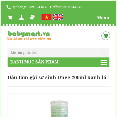
Đặt hàng: 0909.324.824 | Hotline: 0918.644.643
Menu
DANH MỤC SẢN PHẨM
Dầu tắm gội sơ sinh Dnee 200ml xanh lá