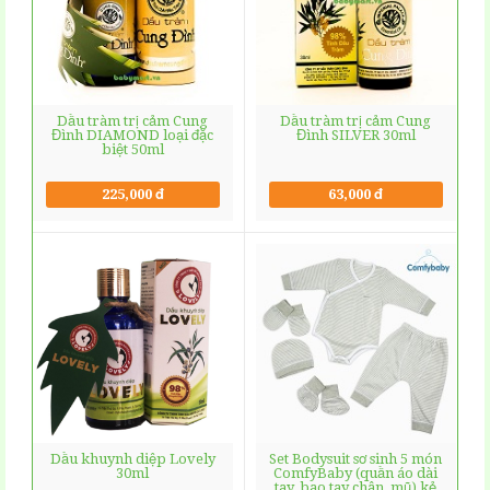
Dầu tràm trị cảm Cung
Dầu tràm trị cảm Cung
Đình DIAMOND loại đặc
Đình SILVER 30ml
biệt 50ml
225,000 đ
63,000 đ
Dầu khuynh diệp Lovely
Set Bodysuit sơ sinh 5 món
30ml
ComfyBaby (quần áo dài
tay, bao tay chân, mũ) kẻ