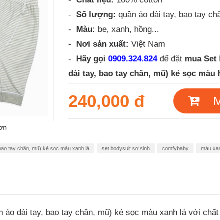
-
Số lượng:
quần áo dài tay, bao tay ch
-
Màu:
be, xanh, hồng...
-
Nơi sản xuất:
Việt Nam
-
Hãy gọi
0909.324.824
để đặt
mua
Set
dài tay, bao tay chân, mũ) kẻ sọc màu
240,000 đ
Mu
ơn
bao tay chân, mũ) kẻ sọc màu xanh lá
set bodysuit sơ sinh
comfybaby
màu xan
áo dài tay, bao tay chân, mũ) kẻ sọc màu xanh lá với chất 