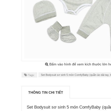
Bấm vào hình để xem kích thước lớn h
Set Bodysuit sơ sinh 5 món ComfyBaby (quần áo dài tay, 
Tags:
THÔNG TIN CHI TIẾT
Set Bodysuit sơ sinh 5 món ComfyBaby (quần 