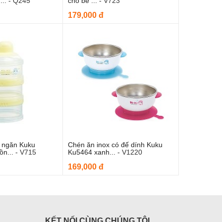
...
-
Q245
cho bé ...
-
V723
179,000 đ
3 ngăn Kuku
Chén ăn inox có đế dính Kuku
 vào giỏ hàng
Thêm vào giỏ hàng
ồn...
-
V715
Ku5464 xanh...
-
V1220
169,000 đ
KẾT NỐI CÙNG CHÚNG TÔI