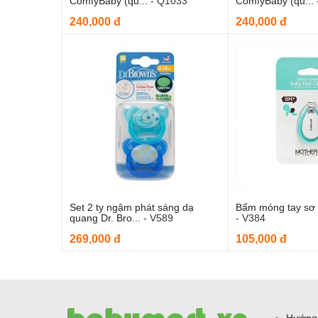
ComfyBaby (qu...
-
Q1033
ComfyBaby (qu...
240,000 đ
240,000 đ
Set 2 ty ngậm phát sáng dạ
Bấm móng tay sơ 
Thêm vào giỏ hàng
Thêm và
quang Dr. Bro...
-
V589
-
V384
269,000 đ
105,000 đ