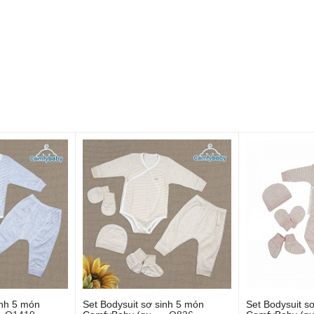
inh 5 món
Set Bodysuit sơ sinh 5 món
Set Bodysuit s
o giỏ hàng
Thêm