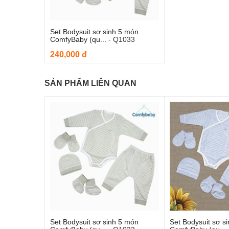
Set Bodysuit sơ sinh 5 món
ComfyBaby (qu...
-
Q1033
240,000 đ
SẢN PHẨM LIÊN QUAN
Set Bodysuit sơ sinh 5 món
Set Bodysuit sơ s
Thêm và