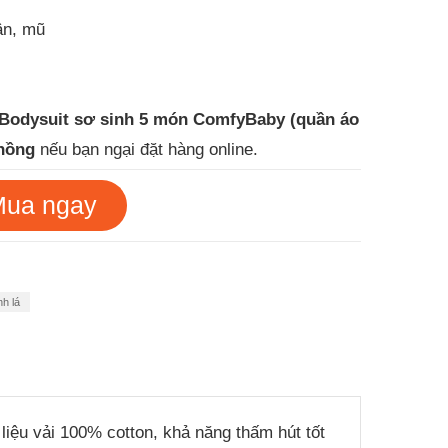
ân, mũ
 Bodysuit sơ sinh 5 món ComfyBaby (quần áo
 hồng
nếu bạn ngại đặt hàng online.
a ngay
h lá
liệu vải 100% cotton, khả năng thấm hút tốt