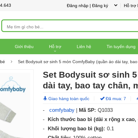
44.643
Đăng nhập | Đăng ký
Hỗ trợ
Giới thiệu
Hỗ trợ
Liên hệ
Tin tuyển dụng
 bé
Set Bodysuit sơ sinh 5 món ComfyBaby (quần áo dài tay, bao
Set Bodysuit sơ sinh 
dài tay, bao tay chân,
Giao hàng toàn quốc
Đã mua: 7
-
comfybaby
|
Mã SP:
Q1033
-
Kích thước bao bì (dài x rộng x cao,
-
Khối lượng bao bì (kg):
0.1
-
Chất liệu:
100% cotton