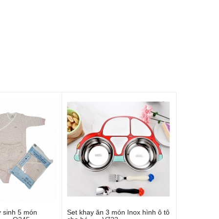
ơ sinh 5 món
Set khay ăn 3 món Inox hình ô tô
 vào giỏ hàng
Thêm vào giỏ hàng