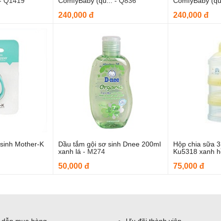
-
Q1419
ComfyBaby (qu...
-
Q836
ComfyBaby (qu
240,000 đ
240,000 đ
sinh Mother-K
Dầu tắm gội sơ sinh Dnee 200ml
Hộp chia sữa 
o giỏ hàng
Thêm
xanh lá
-
M274
Ku5318 xanh h
50,000 đ
75,000 đ