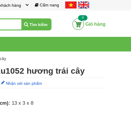
Cẩm nang
 khách hàng
0
Giỏ hàng
Tìm kiếm
cây
u1052 hương trái cây
Nhận xét sản phẩm
 cm):
13 x 3 x 8