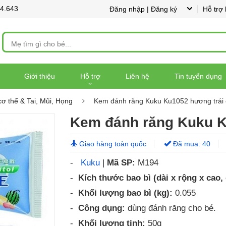
44.643
Đăng nhập | Đăng ký
Hỗ trợ
Giới thiệu
Hỗ trợ
Liên hệ
Tin tuyển dụng
cơ thể & Tai, Mũi, Họng
Kem đánh răng Kuku Ku1052 hương trái 
Kem đánh răng Kuku K
Giao hàng toàn quốc
Đã mua: 40
-
Kuku
|
Mã SP:
M194
-
Kích thước bao bì (dài x rộng x cao,
-
Khối lượng bao bì (kg):
0.055
-
Công dụng:
dùng đánh răng cho bé.
-
Khối lượng tịnh:
50g