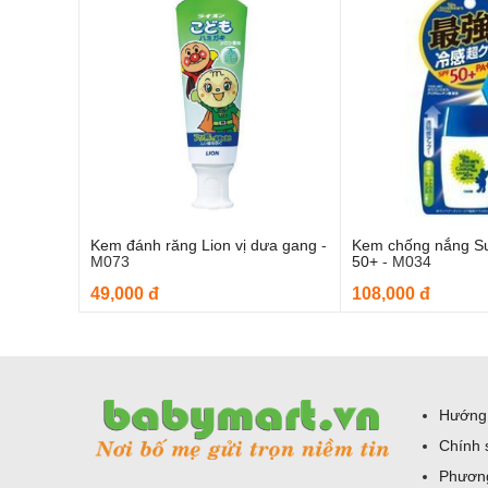
Kem đánh răng Lion vị dưa gang
-
Kem chống nắng S
Thêm vào giỏ hàng
Thêm và
M073
50+
-
M034
49,000 đ
108,000 đ
Hướng
Chính 
Phương