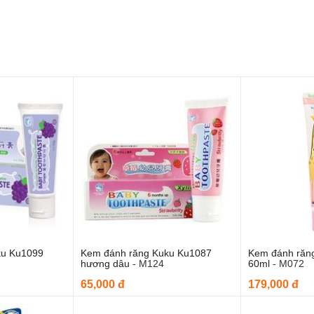
ku Ku1099
Kem đánh răng Kuku Ku1087
Kem đánh răn
o giỏ hàng
Thêm vào giỏ hàng
Thê
hương dâu
-
M124
60ml
-
M072
65,000 đ
179,000 đ