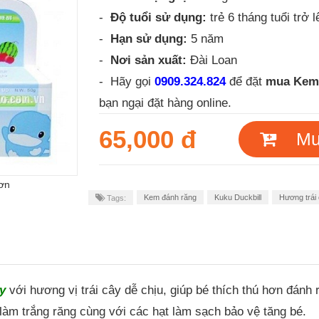
-
Độ tuổi sử dụng:
trẻ 6 tháng tuổi trở l
-
Hạn sử dụng:
5 năm
-
Nơi sản xuất:
Đài Loan
- Hãy gọi
0909.324.824
để đặt
mua
Kem 
bạn ngại đặt hàng online.
65,000 đ
Mua
ơn
Kem đánh răng
Kuku Duckbill
Hương trái
Tags:
y
với hương vị trái cây dễ chịu, giúp bé thích thú hơn đánh 
làm trắng răng cùng với các hạt làm sạch bảo vệ tăng bé.