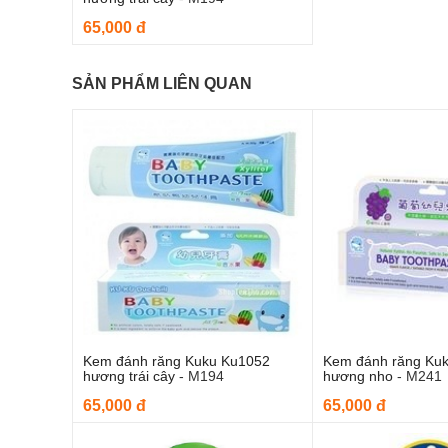
65,000 đ
SẢN PHẨM LIÊN QUAN
Kem đánh răng Kuku Ku1052
Kem đánh răng Ku
Thêm và
hương trái cây
-
M194
hương nho
-
M241
65,000 đ
65,000 đ