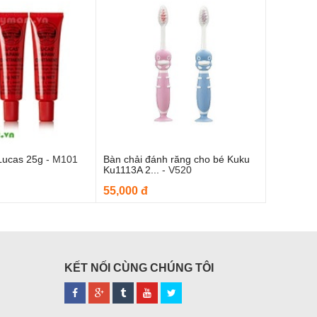
Lucas 25g
-
M101
Bàn chải đánh răng cho bé Kuku
m vào giỏ hàng
Thêm vào giỏ hàng
Ku1113A 2...
-
V520
55,000 đ
KẾT NỐI CÙNG CHÚNG TÔI