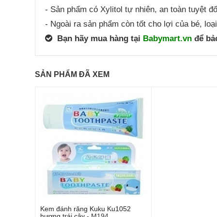
- Sản phẩm có Xylitol tự nhiên, an toàn tuyệt đố
- Ngoài ra sản phẩm còn tốt cho lợi của bé, lo
Bạn hãy mua hàng tại
Babymart.vn
để bảo
SẢN PHẨM ĐÃ XEM
Kem đánh răng Kuku Ku1052
hương trái cây
-
M194