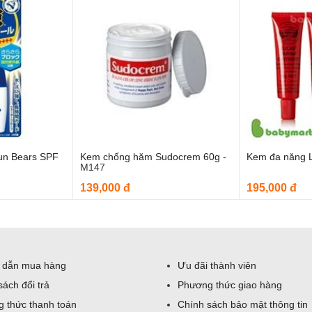
un Bears SPF
Kem chống hăm Sudocrem 60g
-
Kem đa năng 
o giỏ hàng
Thêm vào giỏ hàng
Thê
M147
139,000 đ
195,000 đ
 dẫn mua hàng
Ưu đãi thành viên
sách đổi trả
Phương thức giao hàng
 thức thanh toán
Chính sách bảo mật thông tin