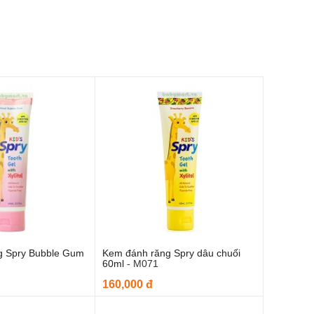
g Spry Bubble Gum
Kem đánh răng Spry dâu chuối
m vào giỏ hàng
Thêm vào giỏ hàng
60ml
-
M071
160,000 đ