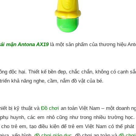
rái mận Antona AX19
là một sản phẩm của thương hiệu Ant
hông độc hại. Thiết kế bền đẹp, chắc chắn, không có cạnh s
 triển khả năng nghe, cầm, nắm đồ vật của bé.
iết bị kỹ thuật và
Đồ chơi
an toàn Việt Nam – một doanh ng
hụ huynh, các em nhỏ cũng như trong nhiều trường học.
ho trẻ em, tạo điều kiện để trẻ em Việt Nam có thể phát tr
aiya, xếp hình,
đồ chơi giáo dục
, đồ chơi an toàn và
đồ chơi