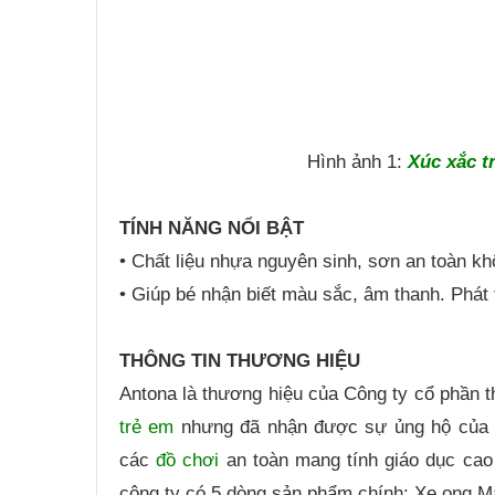
Hình ảnh 1:
Xúc xắc t
TÍNH NĂNG NỔI BẬT
• Chất liệu nhựa nguyên sinh, sơn an toàn k
• Giúp bé nhận biết màu sắc, âm thanh. Phát
THÔNG TIN THƯƠNG HIỆU
Antona là thương hiệu của Công ty cổ phần th
trẻ em
nhưng đã nhận được sự ủng hộ của p
các
đồ chơi
an toàn mang tính giáo dục cao c
công ty có 5 dòng sản phẩm chính: Xe ong M