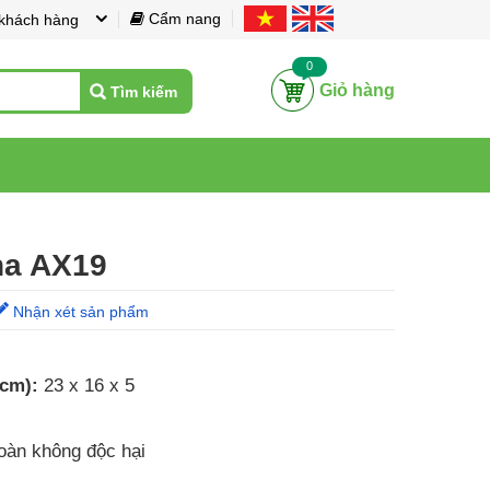
Cẩm nang
 khách hàng
0
Giỏ hàng
Tìm kiếm
na AX19
Nhận xét sản phẩm
 cm):
23 x 16 x 5
oàn không độc hại