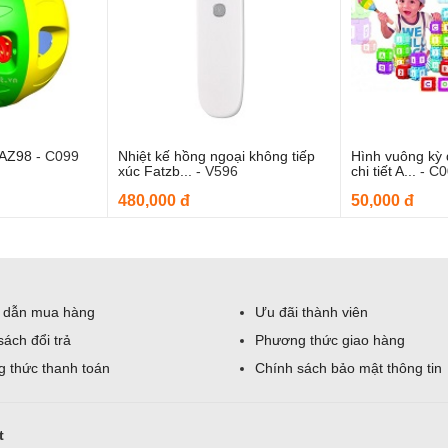
 AZ98
-
C099
Nhiệt kế hồng ngoại không tiếp
Hình vuông kỳ 
o giỏ hàng
Thêm vào giỏ hàng
Thêm
xúc Fatzb...
-
V596
chi tiết A...
-
C0
480,000 đ
50,000 đ
 dẫn mua hàng
Ưu đãi thành viên
sách đổi trả
Phương thức giao hàng
 thức thanh toán
Chính sách bảo mật thông tin
t