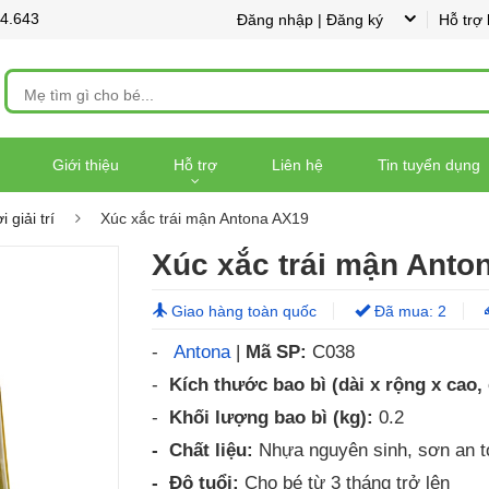
44.643
Đăng nhập | Đăng ký
Hỗ trợ
Giới thiệu
Hỗ trợ
Liên hệ
Tin tuyển dụng
 giải trí
Xúc xắc trái mận Antona AX19
Xúc xắc trái mận Anto
Giao hàng toàn quốc
Đã mua: 2
-
Antona
|
Mã SP:
C038
-
Kích thước bao bì (dài x rộng x cao,
-
Khối lượng bao bì (kg):
0.2
- Chất liệu:
Nhựa nguyên sinh, sơn an t
- Độ tuổi:
Cho bé từ 3 tháng trở lên